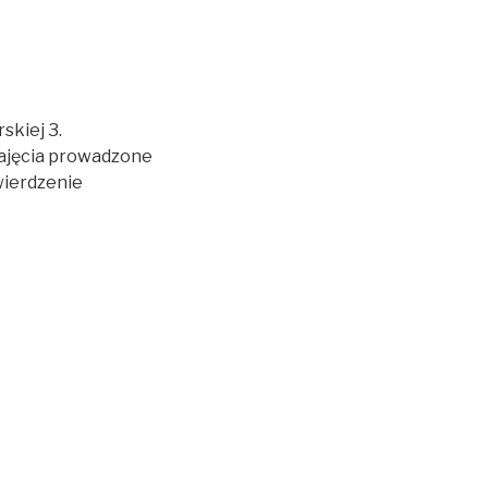
skiej 3.
ajęcia prowadzone
wierdzenie