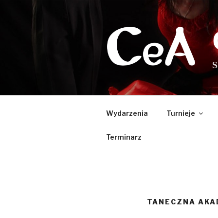
Przejdź
do
treści
S
Wydarzenia
Turnieje
Terminarz
TANECZNA AKA