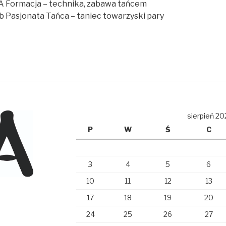
eA Formacja – technika, zabawa tańcem
ub Pasjonata Tańca – taniec towarzyski pary
sierpień 20
P
W
Ś
C
3
4
5
6
10
11
12
13
17
18
19
20
24
25
26
27