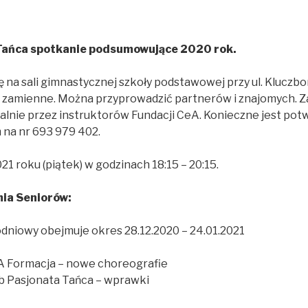
Tańca spotkanie podsumowujące 2020 rok.
na sali gimnastycznej szkoły podstawowej przy ul. Kluczbor
amienne. Można przyprowadzić partnerów i znajomych. Z
ualnie przez instruktorów Fundacji CeA. Konieczne jest pot
na nr 693 979 402.
21 roku (piątek) w godzinach 18:15 – 20:15.
ia Seniorów:
odniowy obejmuje okres 28.12.2020 – 24.01.2021
eA Formacja – nowe choreografie
lub Pasjonata Tańca – wprawki