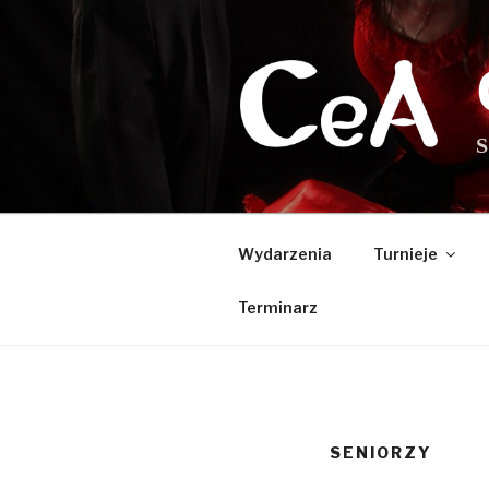
Przejdź
do
treści
S
Wydarzenia
Turnieje
Terminarz
SENIORZY