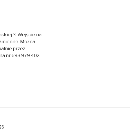
skiej 3. Wejście na
 zamienne. Można
alnie przez
na nr 693 979 402.
26